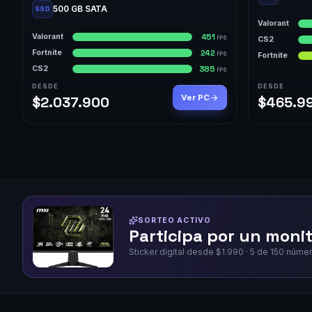
500 GB SATA
SSD
Valorant
451
Valorant
FPS
CS2
242
Fortnite
FPS
Fortnite
385
CS2
FPS
DESDE
DESDE
Ver PC
$2.037.900
$465.9
SORTEO ACTIVO
Participa por un moni
Sticker digital desde $1.990 · 5 de 150 núm