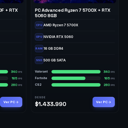
0F + RTX
PC Advanced Ryzen 7 5700X + RTX
5060 8GB
AMD Ryzen 7 5700X
CPU
NVIDIA RTX 5060
GPU
16 GB DDR4
RAM
500 GB SATA
SSD
340
340
Valorant
FPS
FPS
165
165
Fortnite
FPS
FPS
280
280
CS2
FPS
FPS
DESDE
Ver PC
Ver PC
$1.433.990