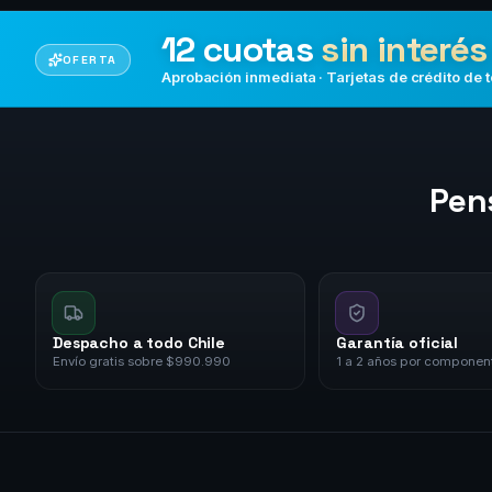
12 cuotas
sin interés
OFERTA
Aprobación inmediata · Tarjetas de crédito de 
Pen
Despacho a todo Chile
Garantía oficial
Envío gratis sobre $990.990
1 a 2 años por componen