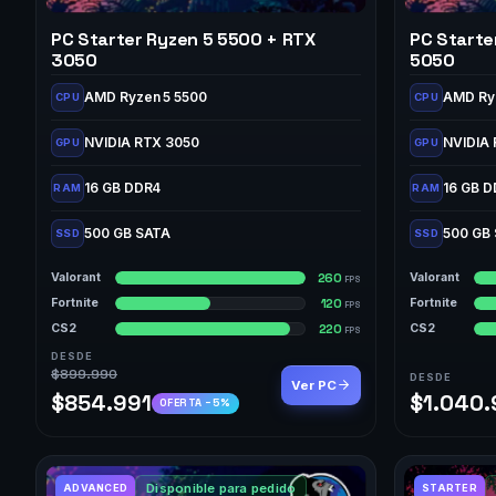
PC Starter Ryzen 5 5500 + RTX
PC Starte
3050
5050
AMD Ryzen 5 5500
AMD Ry
CPU
CPU
NVIDIA RTX 3050
NVIDIA
GPU
GPU
16 GB DDR4
16 GB 
RAM
RAM
500 GB SATA
500 GB
SSD
SSD
260
Valorant
Valorant
FPS
120
Fortnite
Fortnite
FPS
220
CS2
CS2
FPS
DESDE
$899.990
DESDE
Ver PC
$854.991
$1.040
OFERTA −5%
Disponible para pedido
ADVANCED
STARTER