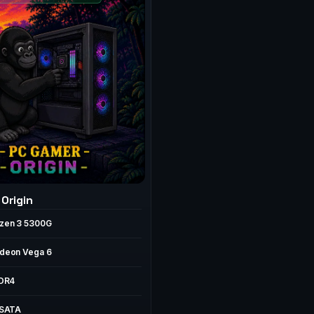
Origin
zen 3 5300G
deon Vega 6
DDR4
 SATA