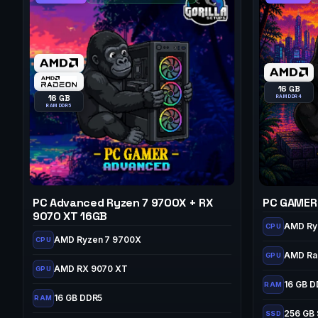
16 GB
16 GB
RAM DDR4
RAM DDR5
PC Advanced Ryzen 7 9700X + RX
PC GAMER 
9070 XT 16GB
AMD Ry
CPU
AMD Ryzen 7 9700X
CPU
AMD Ra
GPU
AMD RX 9070 XT
GPU
16 GB 
RAM
16 GB DDR5
RAM
256 GB
SSD