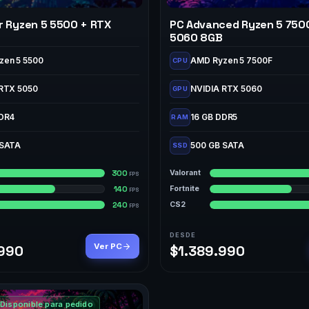
r Ryzen 5 5500 + RTX
PC Advanced Ryzen 5 750
5060 8GB
zen 5 5500
AMD Ryzen 5 7500F
CPU
 RTX 5050
NVIDIA RTX 5060
GPU
DDR4
16 GB DDR5
RAM
 SATA
500 GB SATA
SSD
300
Valorant
FPS
140
Fortnite
FPS
240
CS2
FPS
DESDE
Ver PC
.990
$1.389.990
Disponible para pedido