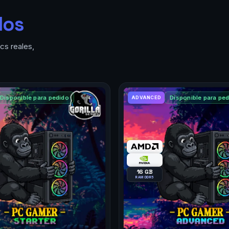
dos
cs reales,
Disponible para pedido
Disponible para pe
ADVANCED
16 GB
RAM DDR5