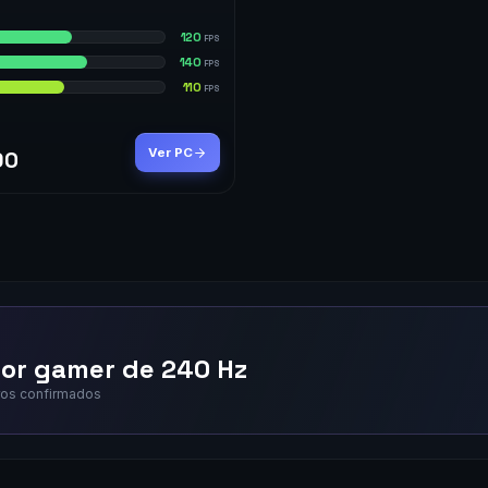
120
FPS
140
FPS
110
FPS
Ver PC
90
tor gamer de 240 Hz
eros confirmados