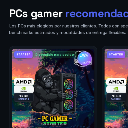
PCs gamer
recomenda
Los PCs más elegidos por nuestros clientes. Todos con spe
benchmarks estimados y modalidades de entrega flexibles.
−5%
Disponible para pedido
STARTER
STARTER
OFERTA
16 GB
16 GB
RAM DDR4
RAM DDR4