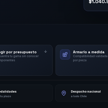
$1.040.
egir por presupuesto
Armarlo a medida
uentra tu gama sin conocer
Compatibilidad validada
mponentes
por pieza
odalidades
Despacho nacional
 tu plazo
a todo Chile