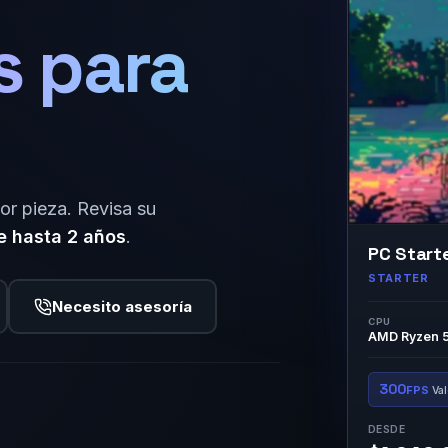
s para
or pieza. Revisa su
e hasta 2 años
.
PC Start
STARTER
Necesito asesoría
CPU
AMD Ryzen 
300
FPS
Val
DESDE