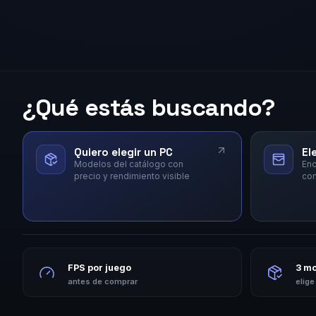
¿Qué estás buscando?
Quiero elegir un PC
El
Modelos del catálogo con
Enc
precio y rendimiento visible
co
FPS por juego
3 m
antes de comprar
elige