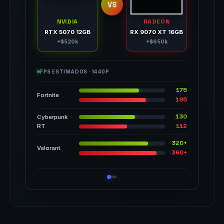
VS
NVIDIA
RADEON
RTX 5070 12GB
RX 9070 XT 16GB
+$520k
+$650k
FPS ESTIMADOS · 1440P
175
Fortnite
195
130
Cyberpunk
112
RT
320+
Valorant
360+