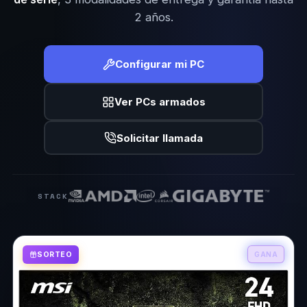
2 años.
Configurar mi PC
Ver PCs armados
Solicitar llamada
STACK
SORTEO
GANA