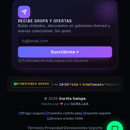
En línea
RECIBE DROPS Y OFERTAS
Builds limitados, descuentos en gabinetes themed y
nuevas colecciones. Sin spam.
Suscribirme
Tu información está segura con nosotros.
ATENDIENDO AHORA
11:00 — 19:00
◆
Cerrado
◆
14:30 
LUN A VIE
SÁB Y DOM
COLACIÓN
© 2026
Gorilla Setups
Hecho con
♥
por
GORILLAS
×
👋 ¿Te ayudo? Armamos PCs
y reparamos el tuyo 🦍
Pago seguro
Garantía certificada
Soporte experto
Envíos a todo Chile
Términos
·
Privacidad
·
Devoluciones
·
Soporte