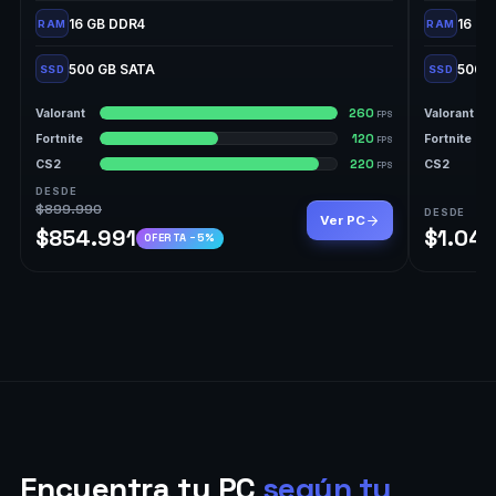
16 GB DDR4
16 GB
RAM
RAM
500 GB SATA
500 
SSD
SSD
260
Valorant
Valorant
FPS
120
Fortnite
Fortnite
FPS
220
CS2
CS2
FPS
DESDE
$899.990
DESDE
Ver PC
$854.991
$1.04
OFERTA −5%
Encuentra tu PC
según tu