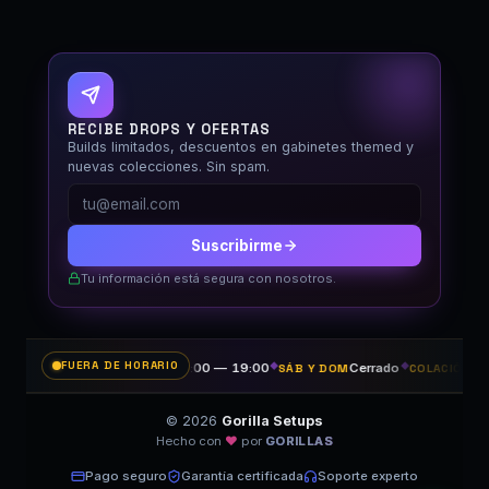
GORILLA SETUPS
Fuera de horario
RECIBE DROPS Y OFERTAS
Builds limitados, descuentos en gabinetes themed y
nuevas colecciones. Sin spam.
Suscribirme
Tu información está segura con nosotros.
FUERA DE HORARIO
11:00 — 19:00
◆
Cerrado
◆
14:
LUN A VIE
SÁB Y DOM
COLACIÓN
© 2026
Gorilla Setups
Hecho con
♥
por
GORILLAS
Pago seguro
Garantía certificada
Soporte experto