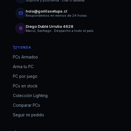
Soporte y postventa · chat o llamada
hola@gorillasetups.cl
Respondemos en menos de 24 horas
Diego Dublé Urrutia 4628
Macul, Santiago · Despacho a todo el país
TIENDA
PCs Armados
Arma tu PC
PC por juego
PCs en stock
Colección Lighting
Comparar PCs
Seguir mi pedido