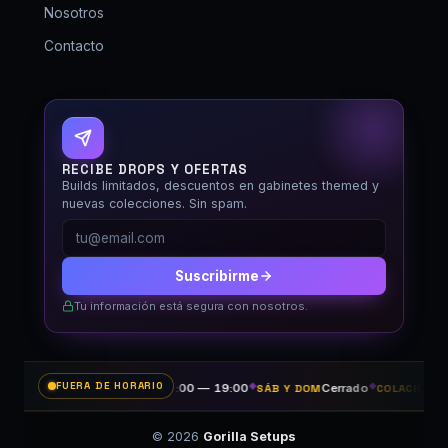
Nosotros
Contacto
GORILLA SETUPS
Fuera de horario
RECIBE DROPS Y OFERTAS
Builds limitados, descuentos en gabinetes themed y
nuevas colecciones. Sin spam.
Suscribirme
Tu información está segura con nosotros.
FUERA DE HORARIO
11:00 — 19:00
◆
Cerrado
◆
14
LUN A VIE
SÁB Y DOM
COLACIÓN
© 2026
Gorilla Setups