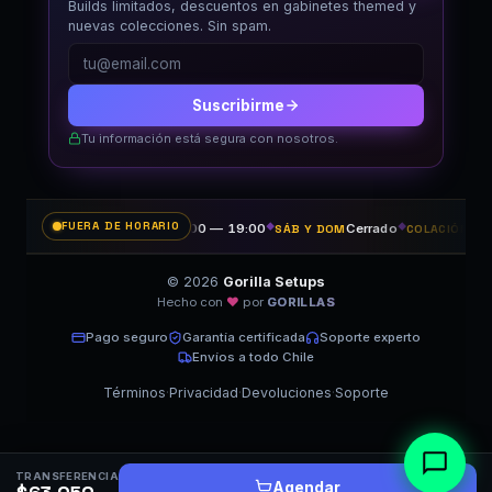
Builds limitados, descuentos en gabinetes themed y
nuevas colecciones. Sin spam.
Suscribirme
Tu información está segura con nosotros.
FUERA DE HORARIO
11:00 — 19:00
◆
Cerrado
◆
14:3
LUN A VIE
SÁB Y DOM
COLACIÓN
© 2026
Gorilla Setups
Hecho con
♥
por
GORILLAS
Pago seguro
Garantía certificada
Soporte experto
Envíos a todo Chile
Términos
·
Privacidad
·
Devoluciones
·
Soporte
TRANSFERENCIA
Agendar