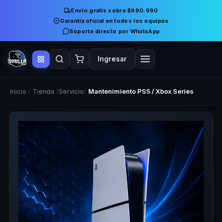
Envío gratis sobre $990.990
Garantía oficial en todos los equipos
Soporte directo por WhatsApp
Ingresar
Inicio
/
Tienda
/
Servicio
/
Mantenimiento PS5 / Xbox Series