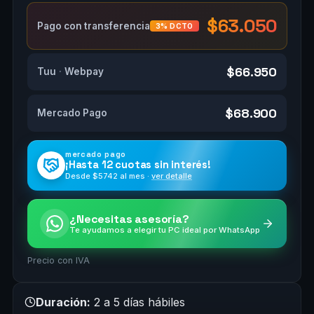
$63.050
Pago con transferencia
3% DCTO
$66.950
Tuu
·
Webpay
$68.900
Mercado Pago
mercado pago
¡Hasta
12 cuotas
sin interés!
Desde $
5742
al mes ·
ver detalle
¿Necesitas asesoría?
Te ayudamos a elegir tu PC ideal por WhatsApp
Precio con IVA
Duración:
2 a 5 días hábiles