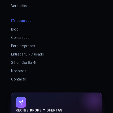
Ver todos →
RECURSOS
Blog
Comunidad
Para empresas
Entrega tu PC usado
Sé un Gorilla 🦍
Nosotros
Contacto
GORILLA SETUPS
RECIBE DROPS Y OFERTAS
Fuera de horario