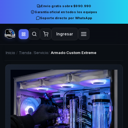
Envío gratis sobre $990.990
Garantía oficial en todos los equipos
Soporte directo por WhatsApp
Ingresar
Inicio
/
Tienda
/
Servicio
/
Armado Custom Extreme