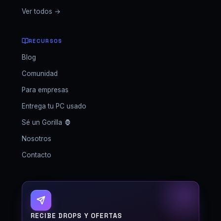
Ver todos →
RECURSOS
Blog
Comunidad
Para empresas
Entrega tu PC usado
Sé un Gorilla 🦍
Nosotros
Contacto
GORILLA SETUPS
RECIBE DROPS Y OFERTAS
Fuera de horario