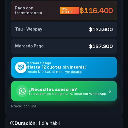
Pago con
$116.400
3%
DCTO
transferencia
$123.600
Tuu
·
Webpay
$127.200
Mercado Pago
mercado pago
¡Hasta
12 cuotas
sin interés!
Desde $
10.600
al mes ·
ver detalle
¿Necesitas asesoría?
Te ayudamos a elegir tu PC ideal por WhatsApp
Precio con IVA
Duración:
1 día hábil