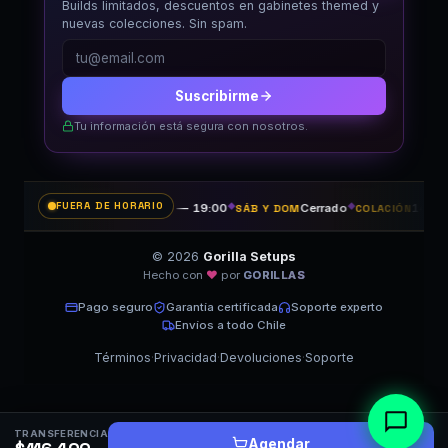
Builds limitados, descuentos en gabinetes themed y
nuevas colecciones. Sin spam.
Suscribirme
Tu información está segura con nosotros.
FUERA DE HORARIO
11:00 — 19:00
◆
Cerrado
◆
14:30 
LUN A VIE
SÁB Y DOM
COLACIÓN
© 2026
Gorilla Setups
Hecho con
♥
por
GORILLAS
Pago seguro
Garantía certificada
Soporte experto
Envíos a todo Chile
Términos
·
Privacidad
·
Devoluciones
·
Soporte
TRANSFERENCIA
Agendar