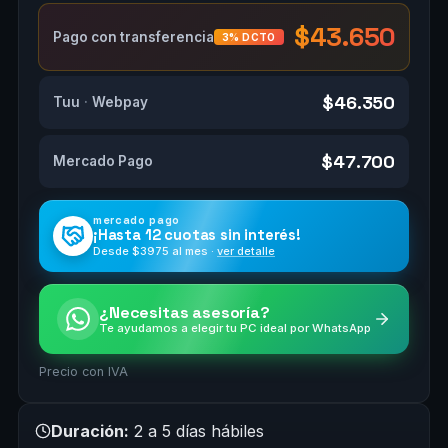
$43.650
Pago con transferencia
3% DCTO
$46.350
Tuu
·
Webpay
$47.700
Mercado Pago
mercado pago
¡Hasta
12 cuotas
sin interés!
Desde $
3975
al mes ·
ver detalle
¿Necesitas asesoría?
Te ayudamos a elegir tu PC ideal por WhatsApp
Precio con IVA
Duración:
2 a 5 días hábiles