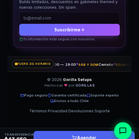
Builds limitados, descuentos en gabinetes themed y
nuevas colecciones. Sin spam.
Suscribirme
Tu información está segura con nosotros.
FUERA DE HORARIO
11:00 — 19:00
◆
Cerrado
◆
14:
LUN A VIE
SÁB Y DOM
COLACIÓN
© 2026
Gorilla Setups
Hecho con
♥
por
GORILLAS
Pago seguro
Garantía certificada
Soporte experto
Envíos a todo Chile
Términos
·
Privacidad
·
Devoluciones
·
Soporte
TRANSFERENCIA
Agendar