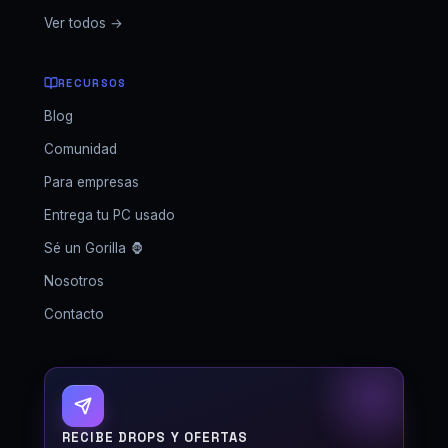
Ver todos →
RECURSOS
Blog
Comunidad
Para empresas
Entrega tu PC usado
Sé un Gorilla 🦍
Nosotros
Contacto
GORILLA SETUPS
RECIBE DROPS Y OFERTAS
Fuera de horario