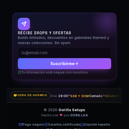
GORILLA SETUPS
RECIBE DROPS Y OFERTAS
Fuera de horario
Builds limitados, descuentos en gabinetes themed y
nuevas colecciones. Sin spam.
Suscribirme
Tu información está segura con nosotros.
FUERA DE HORARIO
11:00 — 19:00
◆
Cerrado
◆
14:30
LUN A VIE
SÁB Y DOM
COLACIÓN
© 2026
Gorilla Setups
Hecho con
♥
por
GORILLAS
Pago seguro
Garantía certificada
Soporte experto