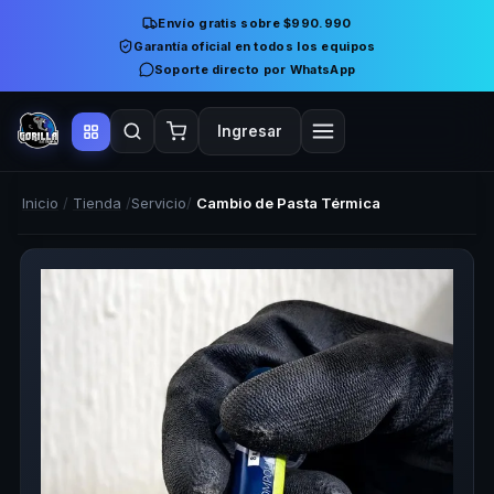
Envío gratis sobre $990.990
Garantía oficial en todos los equipos
Soporte directo por WhatsApp
Ingresar
Inicio
/
Tienda
/
Servicio
/
Cambio de Pasta Térmica