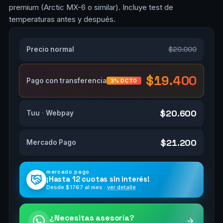
premium (Arctic MX-6 o similar). Incluye test de
temperaturas antes y después.
$20.000
Precio normal
$19.400
Pago con transferencia
3% DCTO
$20.600
Tuu
·
Webpay
$21.200
Mercado Pago
mercado pago
¡Hasta
12 cuotas
sin interés!
Desde $
1767
al mes ·
ver detalle
¿Necesitas asesoría?