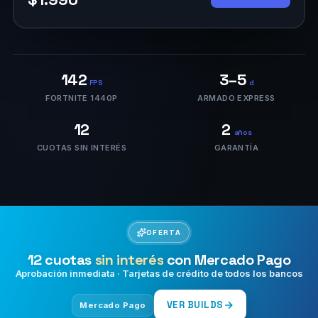
142
3–5
FPS
d
FORTNITE 1440P
ARMADO EXPRESS
12
2
años
CUOTAS SIN INTERÉS
GARANTÍA
OFERTA
12 cuotas
sin interés
con Mercado Pago
Aprobación inmediata · Tarjetas de crédito de todos los bancos
VER BUILDS
Mercado Pago