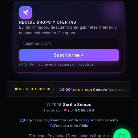
Fuera de horario
RECIBE DROPS Y OFERTAS
Builds limitados, descuentos en gabinetes themed y
nuevas colecciones. Sin spam.
Suscribirme
Tu información está segura con nosotros.
FUERA DE HORARIO
11:00 — 19:00
◆
Cerrado
◆
14:30 — 
LUN A VIE
SÁB Y DOM
COLACIÓN
© 2026
Gorilla Setups
Hecho con
♥
por
GORILLAS
×
👋 ¿Te ayudo? Armamos PCs
y reparamos el tuyo 🦍
Pago seguro
Garantía certificada
Soporte experto
Envíos a todo Chile
Términos
·
Privacidad
·
Devoluciones
·
Soporte