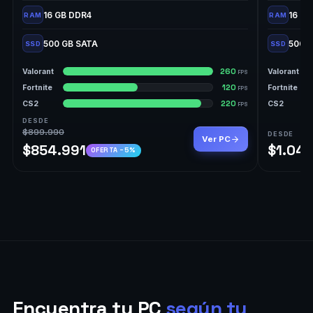
16 GB DDR4
16 GB
RAM
RAM
500 GB SATA
500 
SSD
SSD
260
Valorant
Valorant
FPS
120
Fortnite
Fortnite
FPS
220
CS2
CS2
FPS
DESDE
$899.990
DESDE
Ver PC
$854.991
$1.04
OFERTA −5%
Encuentra tu PC
según tu