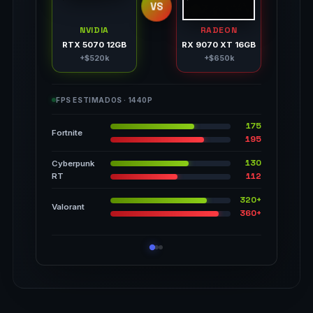
VS
NVIDIA
RADEON
RTX 5070 12GB
RX 9070 XT 16GB
+$520k
+$650k
FPS ESTIMADOS · 1440P
175
Fortnite
195
130
Cyberpunk
112
RT
320+
Valorant
360+