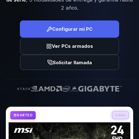
2 años.
Configurar mi PC
Ver PCs armados
Solicitar llamada
STACK
SORTEO
GANA