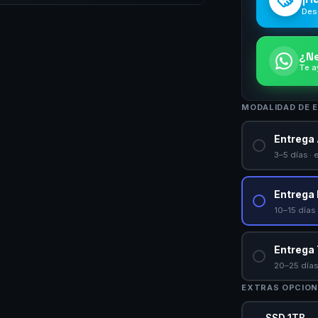
Des
¿Ne
Te a
MODALIDAD DE 
Entrega 
3–5 días · 
Entrega
10–15 días 
Entrega 
20–25 días 
EXTRAS OPCION
SSD 1TB