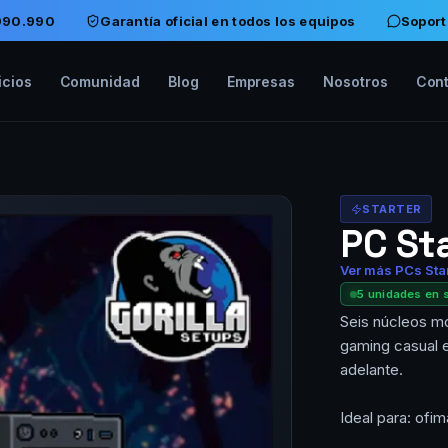
$990.990
Garantía oficial en todos los equipos
Soport
icios
Comunidad
Blog
Empresas
Nosotros
Con
STARTER
PC St
Ver más PCs Sta
5 unidades en 
Seis núcleos mo
gaming casual e
adelante.
Ideal para: ofim