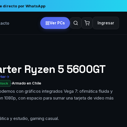
e directo por WhatsApp
tacto
Ver PCs
Ingresar
arter Ryzen 5 5600GT
rter
Armado en Chile
stock
dernos con gráficos integrados Vega 7: ofimática fluida y
n 1080p, con espacio para sumar una tarjeta de video más
ática y estudio, gaming casual.