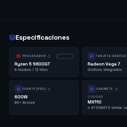
Especificaciones
PROCESADOR
TARJETA GRÁFICA
Ryzen 5 5600GT
Radeon Vega 7
6 núcleos / 12 hilos
Gráficos integrados
FUENTE (PSU)
GABINETE
600W
COUGAR
MX110
80+ Bronze
o ATX/MATX similar c