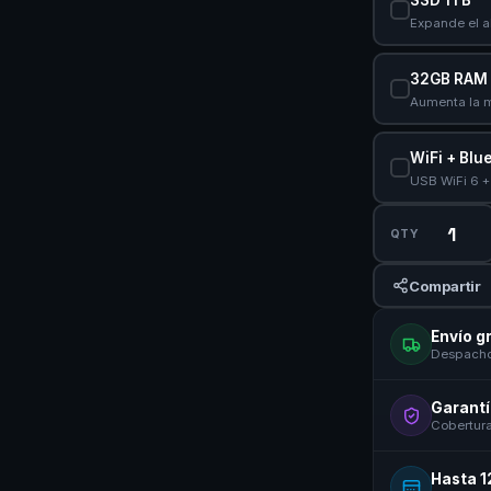
Expande el 
32GB RAM
Aumenta la 
WiFi + Blu
USB WiFi 6 +
QTY
Compartir
Envío g
Despacho 
Garantí
Cobertura
Hasta 1