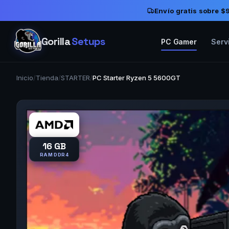
Envío gratis sobre 
Gorilla
Setups
PC Gamer
Serv
Inicio
/
Tienda
/
STARTER
/
PC Starter Ryzen 5 5600GT
16 GB
RAM DDR4