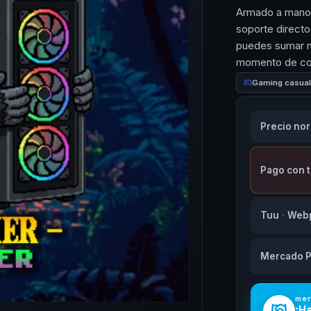
Armado a mano e
soporte directo
puedes sumar m
momento de cot
Gaming casua
Precio no
Pago con 
Tuu
·
Web
Mercado 
mer
¡H