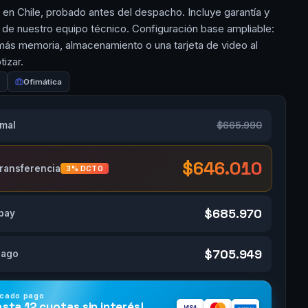
n Chile, probado antes del despacho. Incluye garantía y
 de nuestro equipo técnico. Configuración base ampliable:
ás memoria, almacenamiento o una tarjeta de video al
izar.
l
Ofimática
$665.990
rmal
$646.010
transferencia
3% DCTO
$685.970
pay
$705.949
Pago
cado pago
asta
12 cuotas
sin interés!
VISA