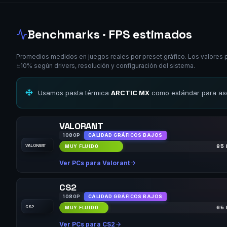
Benchmarks · FPS estimados
Promedios medidos en juegos reales por preset gráfico. Los valores 
±10% según drivers, resolución y configuración del sistema.
Usamos pasta térmica
ARCTIC MX
como estándar para ase
VALORANT
1080P
CALIDAD GRÁFICOS BAJOS
VALORANT
MUY FLUIDO
85 
Ver PCs para Valorant
CS2
1080P
CALIDAD GRÁFICOS BAJOS
CS2
MUY FLUIDO
65 
Ver PCs para CS2