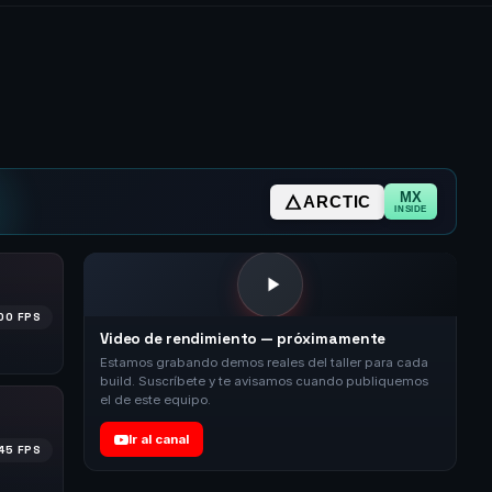
MX
ARCTIC
INSIDE
00 FPS
Video de rendimiento — próximamente
Estamos grabando demos reales del taller para cada
build. Suscríbete y te avisamos cuando publiquemos
el de este equipo.
Ir al canal
45 FPS