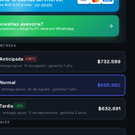
AMERICAN
EXPRESS
de $
58.829
al mes ·
ver detalle
cesitas asesoría?
yudamos a elegir tu PC ideal por WhatsApp
ENTREGA
Anticipada
+10%
$732.589
entrega aprox. 14 de agosto · garantía 1 año
 Normal
$665.990
· entrega aprox. 28 de agosto · garantía 1 año
Tardía
−5%
$632.691
· entrega aprox. 11 de septiembre · garantía 2 años
ALES