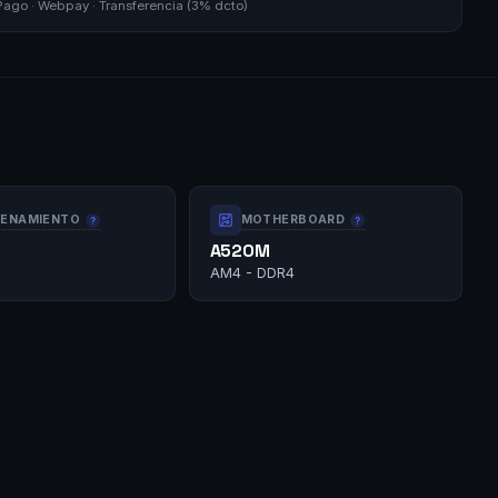
go · Webpay · Transferencia (3% dcto)
ENAMIENTO
MOTHERBOARD
A520M
AM4 - DDR4