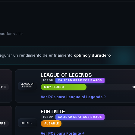
pueden variar
gurar un rendimiento de enfriamiento
óptimo y duradero
.
LEAGUE OF LEGENDS
1080P
CALIDAD GRÁFICOS BAJOS
LEAGUE OF
LEGENDS
FPS
MUY FLUIDO
1
Ver PCs para League of Legends
FORTNITE
1080P
CALIDAD GRÁFICOS BAJOS
FORTNITE
FPS
JUGABLE
Ver PCs para Fortnite