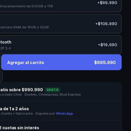
+$99.990
almacenamiento de 500GB a 1TB
+$109.990
memoria RAM de 16GB a 32GB
etooth
+$19.990
 BT 5.4
$665.990
Agregar al carrito
ratis sobre $990.990
GRATIS
a todo Chile · Starken, Chilexpress, Blue Express
a de 1 a 2 años
 Gorilla + fabricante · Soporte por
WhatsApp
2 cuotas sin interés