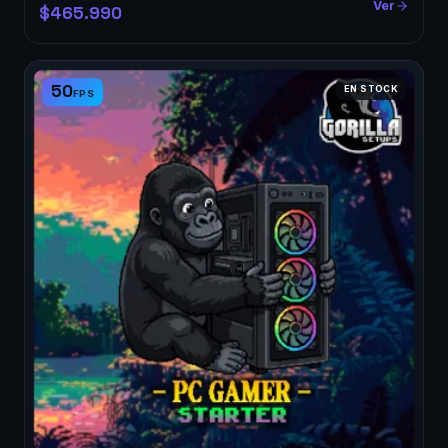
Ver
$465.990
50
EN STOCK
FPS