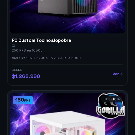
PC Custom Tocinoalopobre
250 FPS en 1080p
AMD RYZEN 7 5700X · NVIDIA RTX 5060
DESDE
Ver
$1.268.990
160
EN STOCK
FPS