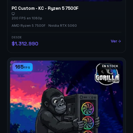
PC Custom - KC - Ryzen 5 7500F
200 FPS en 1080p
AMD Ryzen 5 7500F · Nvidia RTX 5060
DESDE
Ver
$1.312.990
165
EN STOCK
FPS