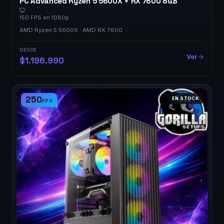
PC Advanced Ryzen 5 5600X + RX 7600 8GB
150 FPS en 1080p
AMD Ryzen 5 5600X · AMD RX 7600
DESDE
Ver
$1.196.990
250
EN STOCK
FPS