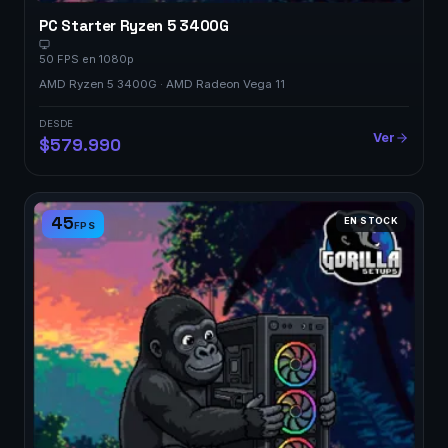
PC Starter Ryzen 5 3400G
50 FPS en 1080p
AMD Ryzen 5 3400G · AMD Radeon Vega 11
DESDE
Ver
$579.990
45
EN STOCK
FPS