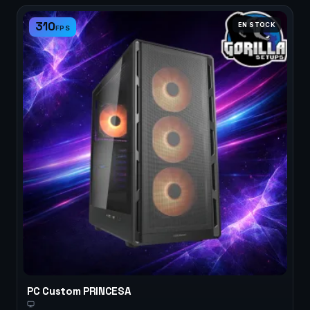
310
EN STOCK
FPS
GORILLA SETUPS
PC Custom PRINCESA
Fuera de horario