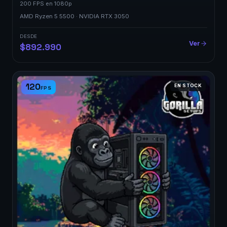
200 FPS en 1080p
AMD Ryzen 5 5500 · NVIDIA RTX 3050
DESDE
Ver
$892.990
120
EN STOCK
FPS