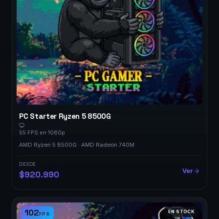
PC Starter Ryzen 5 8500G
55 FPS en 1080p
AMD Ryzen 5 8500G · AMD Radeon 740M
DESDE
Ver
$920.990
102
EN STOCK
FPS