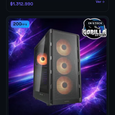
Ver
$1.312.990
200
EN STOCK
FPS