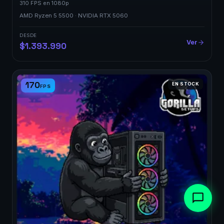
310 FPS en 1080p
AMD Ryzen 5 5500 · NVIDIA RTX 5060
DESDE
Ver
$1.393.990
170
EN STOCK
FPS
×
👋 ¿Te ayudo? Armamos PCs
y reparamos el tuyo 🦍