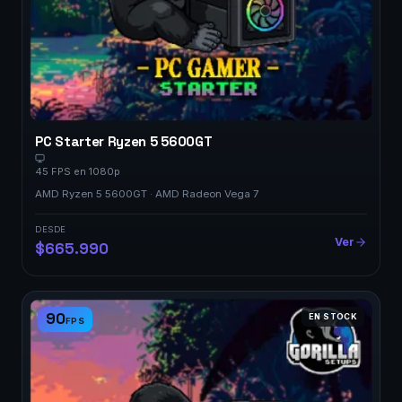
PC Starter Ryzen 5 5600GT
45 FPS en 1080p
AMD Ryzen 5 5600GT · AMD Radeon Vega 7
DESDE
Ver
$665.990
90
EN STOCK
FPS