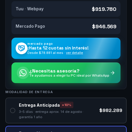
$919.780
Tuu
·
Webpay
$946.569
Mercado Pago
mercado pago
¡Hasta
12 cuotas
sin interés!
Desde $
78.881
al mes ·
ver detalle
¿Necesitas asesoría?
Te ayudamos a elegir tu PC ideal por WhatsApp
MODALIDAD DE ENTREGA
Entrega Anticipada
+10%
$982.289
3–5 días · entrega aprox. 14 de agosto ·
garantía 1 año