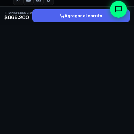
TRANSFERENCIA
Agregar al carrito
$866.200
CONTACTO
+56 9 3358 1739
WhatsApp · fuera de horario
+56 9 6319 0754
Soporte y postventa · chat o llamada
hola@gorillasetups.cl
Respondemos en menos de 24 horas
Diego Dublé Urrutia 4628
Macul, Santiago · Despacho a todo el país
TIENDA
PCs Armados
Arma tu PC
PC por juego