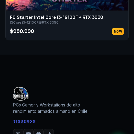
GORILLA SETUPS
Fuera de horario
PC Starter Intel Core i3-12100F + RTX 3050
Core i3-12100F
RTX 3050
$980.990
NOW
PCs Gamer y Workstations de alto
rendimiento armados a mano en Chile.
SÍGUENOS