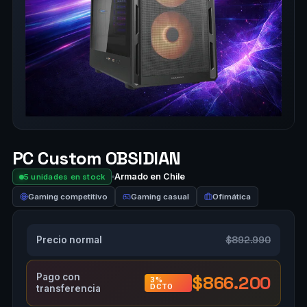
PC Custom OBSIDIAN
Armado en Chile
5 unidades en stock
Gaming competitivo
Gaming casual
Ofimática
$892.990
Precio normal
Pago con
$866.200
3%
DCTO
transferencia