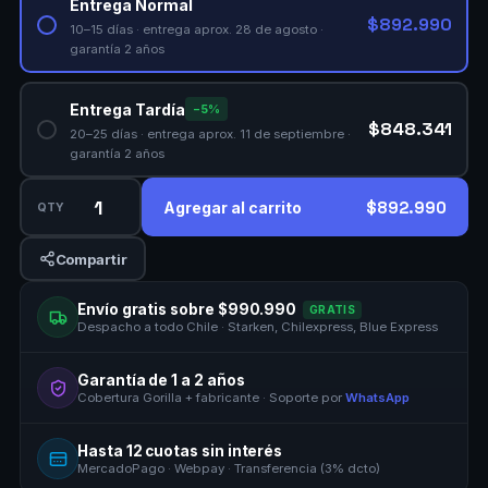
Entrega Normal
$892.990
10–15 días · entrega aprox. 28 de agosto ·
garantía 2 años
Entrega Tardía
−5%
$848.341
20–25 días · entrega aprox. 11 de septiembre ·
garantía 2 años
$892.990
Agregar al carrito
QTY
Compartir
Envío gratis sobre $990.990
GRATIS
Despacho a todo Chile · Starken, Chilexpress, Blue Express
Garantía de 1 a 2 años
Cobertura Gorilla + fabricante · Soporte por
WhatsApp
Hasta 12 cuotas sin interés
MercadoPago · Webpay · Transferencia (3% dcto)