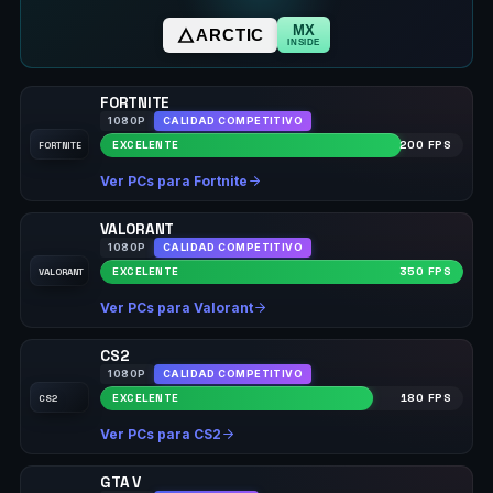
MX
ARCTIC
INSIDE
FORTNITE
1080P
CALIDAD COMPETITIVO
EXCELENTE
200 FPS
FORTNITE
Ver PCs para Fortnite
VALORANT
1080P
CALIDAD COMPETITIVO
EXCELENTE
350 FPS
VALORANT
Ver PCs para Valorant
CS2
1080P
CALIDAD COMPETITIVO
EXCELENTE
180 FPS
CS2
Ver PCs para CS2
GTA V