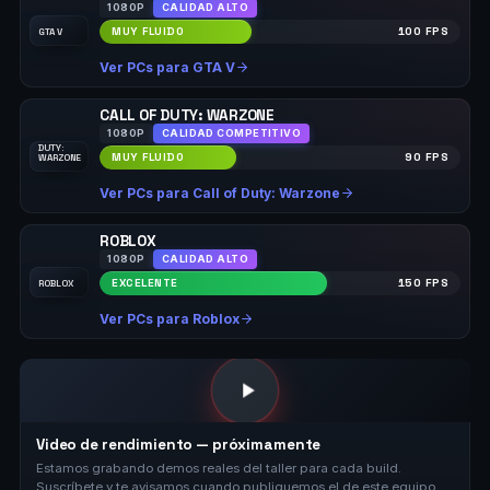
1080P
CALIDAD ALTO
MUY FLUIDO
100 FPS
GTA V
Ver PCs para GTA V
CALL OF DUTY: WARZONE
1080P
CALIDAD COMPETITIVO
CALL OF
DUTY:
MUY FLUIDO
90 FPS
WARZONE
Ver PCs para Call of Duty: Warzone
ROBLOX
1080P
CALIDAD ALTO
EXCELENTE
150 FPS
ROBLOX
Ver PCs para Roblox
Video de rendimiento — próximamente
Estamos grabando demos reales del taller para cada build.
Suscríbete y te avisamos cuando publiquemos el de este equipo.