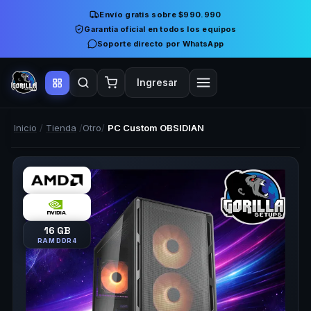
Envío gratis sobre $990.990
Garantía oficial en todos los equipos
Soporte directo por WhatsApp
Ingresar
Inicio
/
Tienda
/
Otro
/
PC Custom OBSIDIAN
16 GB
RAM DDR4