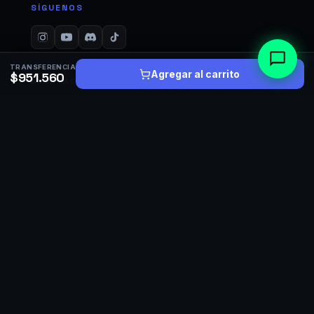
SÍGUENOS
TRANSFERENCIA
Agregar al carrito
$951.560
CONTACTO
+56 9 3358 1739
WhatsApp · fuera de horario
+56 9 6319 0754
Soporte y postventa · chat o llamada
hola@gorillasetups.cl
Respondemos en menos de 24 horas
Diego Dublé Urrutia 4628
Macul, Santiago · Despacho a todo el país
TIENDA
PCs Armados