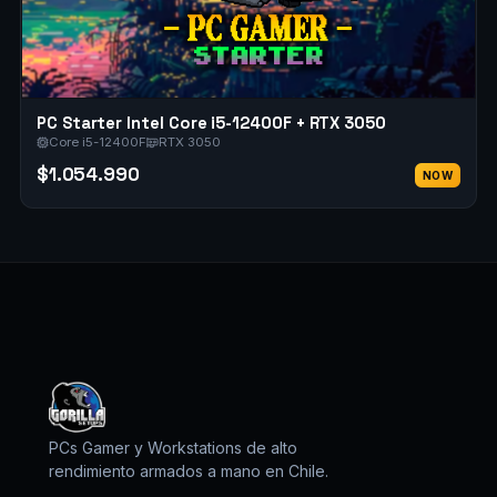
GORILLA SETUPS
En línea
PC Starter Intel Core i5-12400F + RTX 3050
Core i5-12400F
RTX 3050
$1.054.990
NOW
PCs Gamer y Workstations de alto
rendimiento armados a mano en Chile.