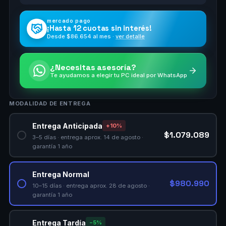
mercado pago
¡Hasta
12 cuotas
sin interés!
Desde $
86.654
al mes ·
ver detalle
¿Necesitas asesoría?
Te ayudamos a elegir tu PC ideal por WhatsApp
MODALIDAD DE ENTREGA
Entrega Anticipada
+10%
$1.079.089
3–5 días · entrega aprox. 14 de agosto ·
garantía 1 año
Entrega Normal
$980.990
10–15 días · entrega aprox. 28 de agosto ·
garantía 1 año
Entrega Tardía
−5%