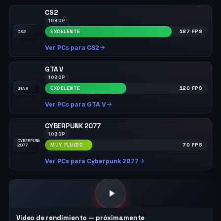
CS2
1080P
EXCELENTE
187 FPS
CS2
Ver PCs para CS2
GTA V
1080P
EXCELENTE
120 FPS
GTA V
Ver PCs para GTA V
CYBERPUNK 2077
1080P
CYBERPUNK
MUY FLUIDO
70 FPS
2077
Ver PCs para Cyberpunk 2077
Video de rendimiento — próximamente