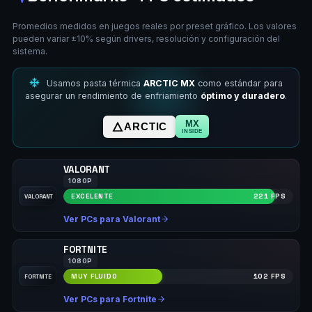
Promedios medidos en juegos reales por preset gráfico. Los valores
pueden variar ±10% según drivers, resolución y configuración del
sistema.
Usamos pasta térmica
ARCTIC MX
como estándar para
asegurar un rendimiento de enfriamiento
óptimo y duradero
.
MX
ARCTIC
INSIDE
VALORANT
1080P
EXCELENTE
221 FPS
VALORANT
Ver PCs para Valorant
FORTNITE
1080P
MUY FLUIDO
102 FPS
FORTNITE
Ver PCs para Fortnite