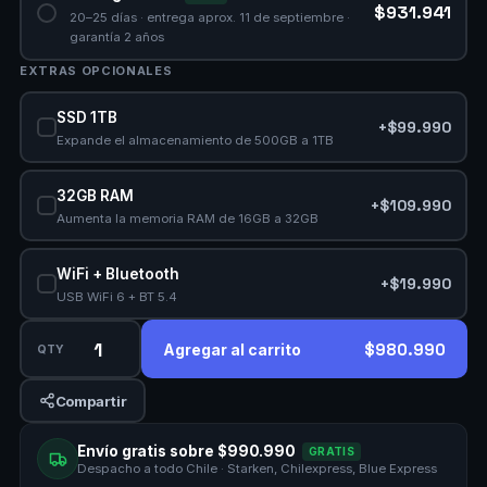
$931.941
20–25 días · entrega aprox. 11 de septiembre ·
garantía 2 años
EXTRAS OPCIONALES
SSD 1TB
+$99.990
Expande el almacenamiento de 500GB a 1TB
32GB RAM
+$109.990
Aumenta la memoria RAM de 16GB a 32GB
WiFi + Bluetooth
+$19.990
USB WiFi 6 + BT 5.4
$980.990
Agregar al carrito
QTY
Compartir
Envío gratis sobre $990.990
GRATIS
Despacho a todo Chile · Starken, Chilexpress, Blue Express