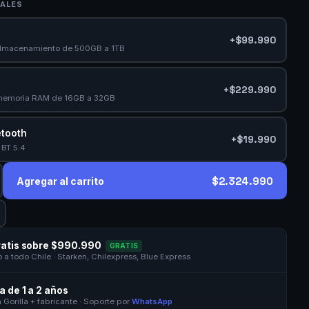
ALES
+$99.990
almacenamiento de 500GB a 1TB
+$229.990
memoria RAM de 16GB a 32GB
etooth
+$19.990
 BT 5.4
$2.324.990
Agregar al carrito
ratis sobre $990.990
GRATIS
a todo Chile · Starken, Chilexpress, Blue Express
a de 1 a 2 años
 Gorilla + fabricante · Soporte por
WhatsApp