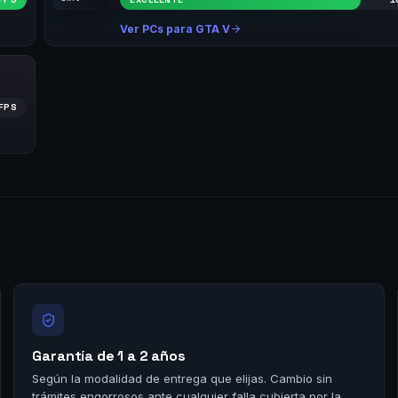
Ver PCs para GTA V
FPS
Garantía de 1 a 2 años
Según la modalidad de entrega que elijas. Cambio sin
trámites engorrosos ante cualquier falla cubierta por la