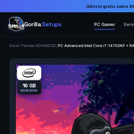
Envío gratis sobre 
Gorilla
Setups
PC Gamer
Serv
Inicio
/
Tienda
/
ADVANCED
/
PC Advanced Intel Core i7-14700KF + R
16 GB
RAM DDR5