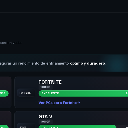
pueden variar
gurar un rendimiento de enfriamiento
óptimo y duradero
.
FORTNITE
1080P
FORTNITE
FPS
EXCELENTE
2
Ver PCs para Fortnite
GTA V
1080P
GTA V
FPS
EXCELENTE
1