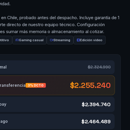
vidad.
n Chile, probado antes del despacho. Incluye garantía de 1
rte directo de nuestro equipo técnico. Configuración
des sumar más memoria o almacenamiento al cotizar.
itivo
Gaming casual
Streaming
Edición video
$2.324.990
rmal
$2.255.240
transferencia
3% DCTO
$2.394.740
pay
$2.464.489
Pago