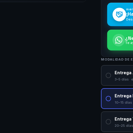
mer
¡H
Des
¿Ne
Te a
MODALIDAD DE 
Entrega 
3–5 días · 
Entrega
10–15 días 
Entrega 
20–25 días 