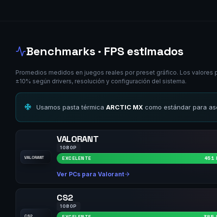
Benchmarks · FPS estimados
Promedios medidos en juegos reales por preset gráfico. Los valores 
±10% según drivers, resolución y configuración del sistema.
Usamos pasta térmica
ARCTIC MX
como estándar para ase
VALORANT
1080P
VALORANT
EXCELENTE
451 
Ver PCs para Valorant
CS2
1080P
CS2
EXCELENTE
385 