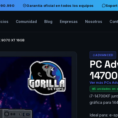
$990.990
Garantía oficial en todos los equipos
Soport
icios
Comunidad
Blog
Empresas
Nosotros
Con
X 9070 XT 16GB
ADVANCED
PC Adv
14700
Ver más PCs Ad
5 unidades en 
i7-14700KF junt
gráfica para 14
Ideal para: e-s