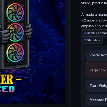
video, producti
Armado a mano e
a 2 años y sopo
ampliable: pue
Gaming compet
Ofimática
Precio no
Pago con 
Tuu
·
Web
Mercado 