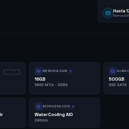
Hasta 1
MercadoPa
MEMORIA RAM
ALMAC
16GB
500GB
5600 MT/s - DDR5
SSD SATA
REFRIGERACIÓN
ir
WaterCooling AIO
240mm