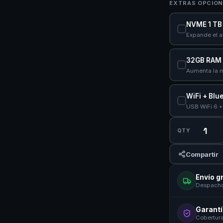
EXTRAS OPCION
NVME 1 TB
Expande el 
32GB RAM
Aumenta la 
WiFi + Blu
USB WiFi 6 +
QTY
Compartir
Envío g
Despacho 
Garantí
Cobertura