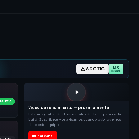
MX
ARCTIC
INSIDE
42 FPS
Video de rendimiento — próximamente
Estamos grabando demos reales del taller para cada
build. Suscríbete y te avisamos cuando publiquemos
el de este equipo.
Ir al canal
80 FPS