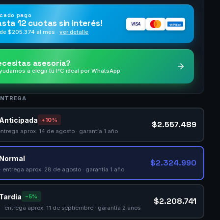
cado pago
asta
12 cuotas
sin interés!
VISA
AMERICAN
EXPRESS
de $
205.374
al mes ·
ver detalle
cesitas asesoría?
yudamos a elegir tu PC ideal por WhatsApp
ENTREGA
Anticipada
+10%
$2.557.489
entrega aprox. 14 de agosto · garantía 1 año
 Normal
$2.324.990
· entrega aprox. 28 de agosto · garantía 1 año
Tardía
−5%
$2.208.741
· entrega aprox. 11 de septiembre · garantía 2 años