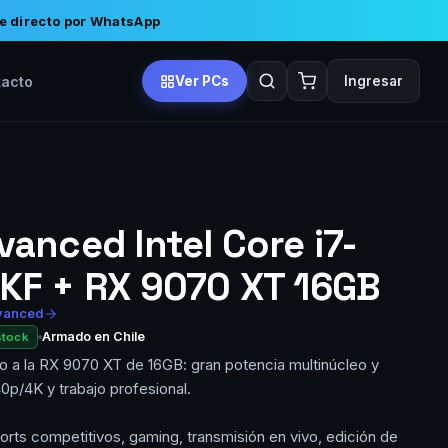
e directo por WhatsApp
tacto
Ver PCs
Ingresar
anced Intel Core i7-
KF + RX 9070 XT 16GB
vanced
Armado en Chile
stock
o a la RX 9070 XT de 16GB: gran potencia multinúcleo y
40p/4K y trabajo profesional.
ports competitivos, gaming, transmisión en vivo, edición de